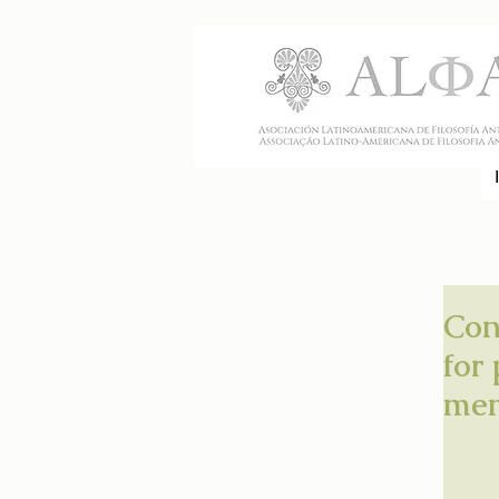
Con
for
mem