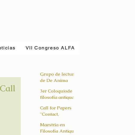
ticias
VII Congreso ALFA
Grupo de lectura
de De Anima
Call
3er Coloquiode
filosofía antigua
(virtual)¿Qué
Call for Papers
puede el cuerpo?
"Contact,
Revisitar la
Colonialism, and
filosofía
Maestría en
Comparison"
Filosofía Antigua
Conference_