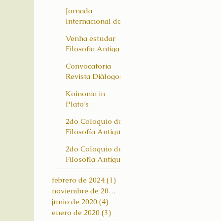
de la Universidad
April 16-17 2021.
Jornada
Panamericana
Internacional de
investigación:
Venha estudar
"Memorias del
Filosofia Antiga
futuro"
na Universidade
Convocatoria
de Brasília!
Revista Diálogos:
"La palabra y lo
Koinonia in
divino en la
Plato’s
tradición
Philosophy
neoplatónica"
2do Coloquio de
(Lima, Peru, July
Filosofía Antigua:
19-23 – 2021)
las razones de la
2do Coloquio de
violencia
Filosofía Antigua:
Las razones de la
febrero de 2024
violencia
(1)
1 entrada
noviembre de 2020
(2)
2 entradas
junio de 2020
(4)
4 entradas
enero de 2020
(3)
3 entradas