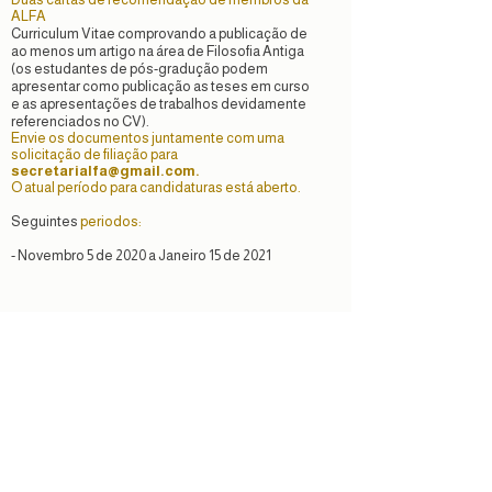
ALFA
Curriculum Vitae comprovando a publicação de
ao menos um artigo na área de Filosofia Antiga
(os estudantes de pós-gradução podem
apresentar como publicação as teses em curso
e as apresentações de trabalhos devidamente
referenciados no CV).
Envie os documentos juntamente com uma
solicitação de filiação para
secretarialfa@gmail.com
.
O atual período para candidaturas está aberto
.
Seguintes
periodos:
- Novembro 5 de 2020 a Janeiro 15 de 2021
Contato:
alfafilosofia@gmail.com