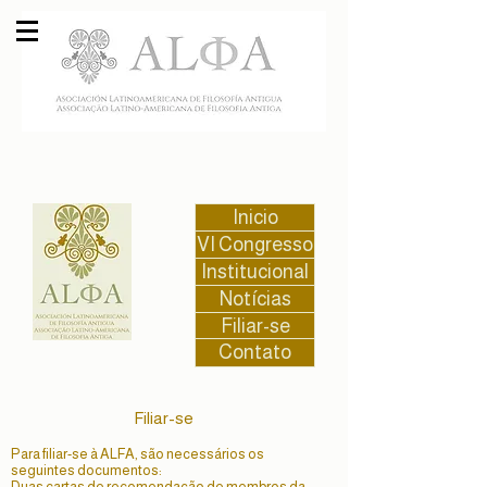
Inicio
VI Congresso
Institucional
Notícias
Filiar-se
Contato
Filiar-se
Para filiar-se à ALFA, são necessários os
seguintes documentos:
Duas cartas de recomendação de membros da